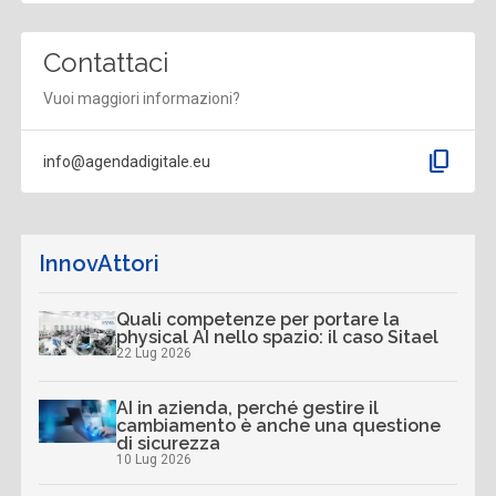
Contattaci
Vuoi maggiori informazioni?
content_copy
info@agendadigitale.eu
InnovAttori
Quali competenze per portare la
physical AI nello spazio: il caso Sitael
22 Lug 2026
AI in azienda, perché gestire il
cambiamento è anche una questione
di sicurezza
10 Lug 2026