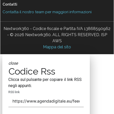
Contatti
Contatta il nostro team per maggiori informazioni
Nextwork360 - Codice fiscale e Partita IVA 13868590962
- © 2026 Nextwork360. ALL RIGHTS RESERVED. ISP
AWS
Mappa del sito
close
Codice Rss
Clicca sul pulsante per copiare il link RSS
negli appunti.
RSS link