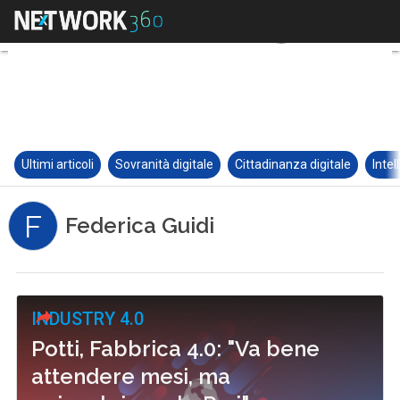
Ultimi articoli
Sovranità digitale
Cittadinanza digitale
Intel
F
Federica Guidi
INDUSTRY 4.0
Potti, Fabbrica 4.0: "Va bene
attendere mesi, ma