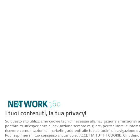
I tuoi contenuti, la tua privacy!
Su questo sito utilizziamo cookie tecnici necessari alla navigazione e funzionali a
per fornirti un’esperienza di navigazione sempre migliore, per facilitare le interaz
ricevere comunicazioni di marketing aderenti alle tue abitudini di navigazione e ai
Puoi esprimere il tuo consenso cliccando su ACCETTA TUTTI I COOKIE. Chiudendo 
Potrai sempre gestire le tue preferenze accedendo al nostro COOKIE CENTER e ott