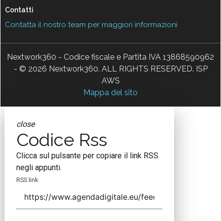
Contatti
Contatta il nostro team per maggiori informazioni
Nextwork360 - Codice fiscale e Partita IVA 13868590962
- © 2026 Nextwork360. ALL RIGHTS RESERVED. ISP
AWS
Mappa del sito
close
Codice Rss
Clicca sul pulsante per copiare il link RSS
negli appunti.
RSS link