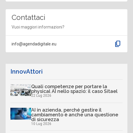
Contattaci
Vuoi maggiori informazioni?
content_copy
info@agendadigitale.eu
InnovAttori
Quali competenze per portare la
physical AI nello spazio: il caso Sitael
22 Lug 2026
AI in azienda, perché gestire il
cambiamento è anche una questione
di sicurezza
10 Lug 2026