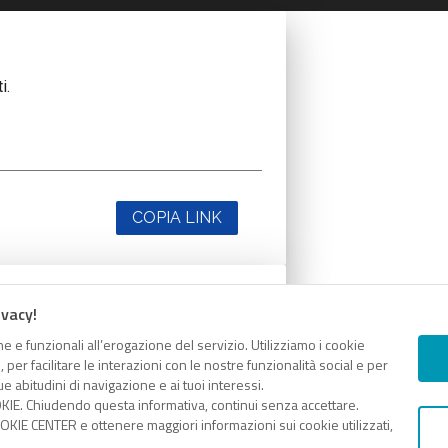
i.
COPIA LINK
ivacy!
i.
e e funzionali all’erogazione del servizio. Utilizziamo i cookie
er facilitare le interazioni con le nostre funzionalità social e per
e abitudini di navigazione e ai tuoi interessi.
KIE. Chiudendo questa informativa, continui senza accettare.
KIE CENTER e ottenere maggiori informazioni sui cookie utilizzati,