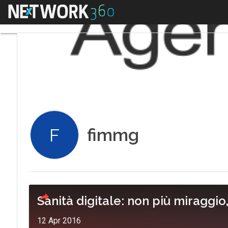
Menu
fimmg
F
Sanità digitale: non più miraggio
12 Apr 2016