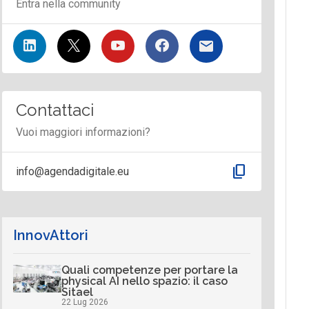
Entra nella community
Contattaci
Vuoi maggiori informazioni?
content_copy
info@agendadigitale.eu
InnovAttori
Quali competenze per portare la
physical AI nello spazio: il caso
Sitael
22 Lug 2026