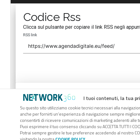
Codice Rss
Clicca sul pulsante per copiare il link RSS negli appunt
RSS link
Codice Rss
I tuoi contenuti, la tua pr
Clicca sul pulsante per copiare il link RSS negli appunt
Su questo sito utilizziamo cookie tecnici necessari alla navigazion
anche per fornirti un’esperienza di navigazione sempre migliore, p
RSS link
consentirti di ricevere comunicazioni di marketing aderenti alle tu
Puoi esprimere il tuo consenso cliccando su ACCETTA TUTTI I COO
Potrai sempre gestire le tue preferenze accedendo al nostro COO
visitando la nostra
COOKIE POLICY
.