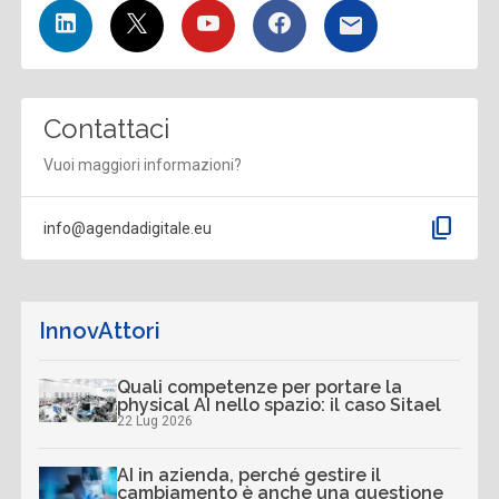
Contattaci
Vuoi maggiori informazioni?
content_copy
info@agendadigitale.eu
InnovAttori
Quali competenze per portare la
physical AI nello spazio: il caso Sitael
22 Lug 2026
AI in azienda, perché gestire il
cambiamento è anche una questione