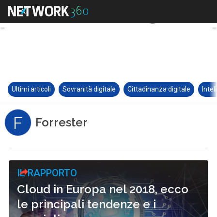
Ultimi articoli
Sovranità digitale
Cittadinanza digitale
Intel
F
Forrester
IL RAPPORTO
Cloud in Europa nel 2018, ecco
le principali tendenze e i