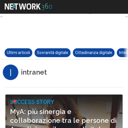
Ultimi articoli
Sovranità digitale
Cittadinanza digitale
Intel
I
intranet
SUCCESS STORY
MyA: più sinergia e
collaborazione tra le persone di