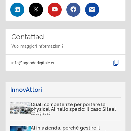
Contattaci
Vuoi maggiori informazioni?
content_copy
info@agendadigitale.eu
InnovAttori
Quali competenze per portare la
physical AI nello spazio: il caso Sitael
22 Lug 2026
AI in azienda, perché gestire il