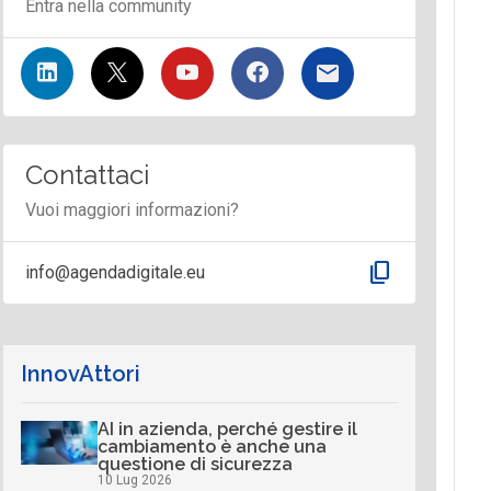
Entra nella community
Contattaci
Vuoi maggiori informazioni?
content_copy
info@agendadigitale.eu
InnovAttori
AI in azienda, perché gestire il
cambiamento è anche una
questione di sicurezza
10 Lug 2026