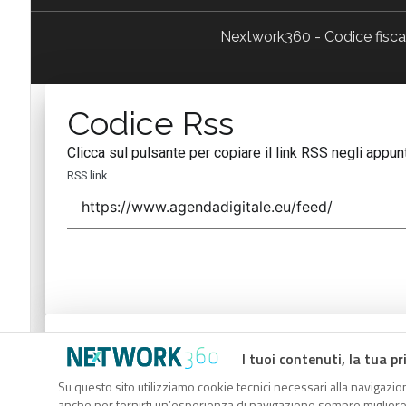
Nextwork360 - Codice fisc
Codice Rss
Clicca sul pulsante per copiare il link RSS negli appunt
RSS link
Codice Rss
I tuoi contenuti, la tua pr
Clicca sul pulsante per copiare il link RSS negli appunt
Su questo sito utilizziamo cookie tecnici necessari alla navigazion
anche per fornirti un’esperienza di navigazione sempre migliore, p
RSS link