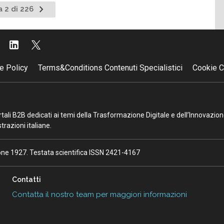
Pagina
a 2 di 226
te
successiva
e Policy
Terms&Conditions Contenuti Specialistici
Cookie C
portali B2B dedicati ai temi della Trasformazione Digitale e dell’Innovazio
razioni italiane.
ione 1927. Testata scientifica ISSN 2421-4167
Contatti
Contatta il nostro team per maggiori informazioni