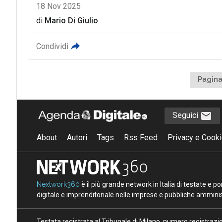
18 Nov 2025
di
Mario Di Giulio
Condividi
Pagina
Seguici
About
Autori
Tags
Rss Feed
Privacy e Cooki
Nextwork360
è il più grande network in Italia di testate e 
digitale e imprenditoriale nelle imprese e pubbliche amminist
Testata registrata al Tribunale di Milano, numero registraz