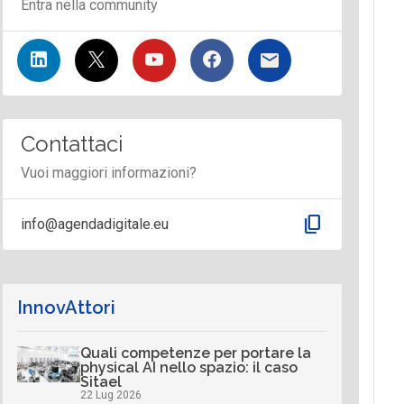
Entra nella community
Contattaci
Vuoi maggiori informazioni?
content_copy
info@agendadigitale.eu
InnovAttori
Quali competenze per portare la
physical AI nello spazio: il caso
Sitael
22 Lug 2026