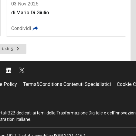
03 Nov 2025
di
Mario Di Giulio
Condividi
Pagina
 1 di 5
successiva
e Policy
Terms&Conditions Contenuti Specialistici
Cookie C
portali B2B dedicati ai temi della Trasformazione Digitale e dell’Innovazio
razioni italiane.
ione 1927. Testata scientifica ISSN 2421-4167