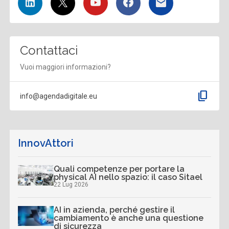
Contattaci
Vuoi maggiori informazioni?
content_copy
info@agendadigitale.eu
InnovAttori
Quali competenze per portare la
physical AI nello spazio: il caso Sitael
22 Lug 2026
AI in azienda, perché gestire il
cambiamento è anche una questione
di sicurezza