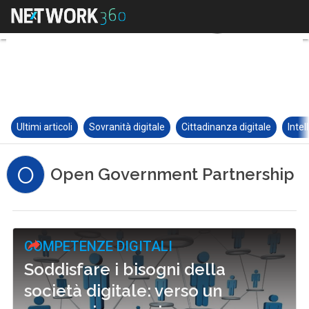
Ultimi articoli
Sovranità digitale
Cittadinanza digitale
Intel
O
Open Government Partnership
COMPETENZE DIGITALI
Soddisfare i bisogni della
società digitale: verso un