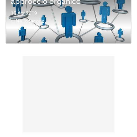
approccio organico
15 Apr 2019
di
Nello Iacono