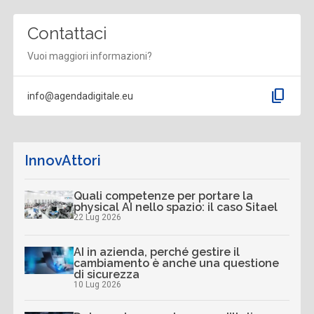
Contattaci
Vuoi maggiori informazioni?
content_copy
info@agendadigitale.eu
InnovAttori
Quali competenze per portare la
physical AI nello spazio: il caso Sitael
22 Lug 2026
AI in azienda, perché gestire il
cambiamento è anche una questione
di sicurezza
10 Lug 2026