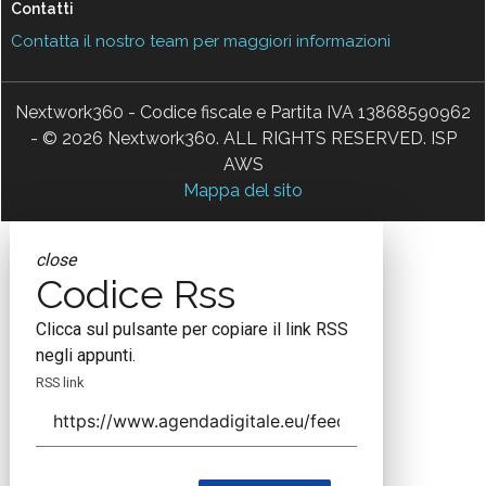
Contatti
Contatta il nostro team per maggiori informazioni
Nextwork360 - Codice fiscale e Partita IVA 13868590962
- © 2026 Nextwork360. ALL RIGHTS RESERVED. ISP
AWS
Mappa del sito
close
Codice Rss
Clicca sul pulsante per copiare il link RSS
negli appunti.
RSS link