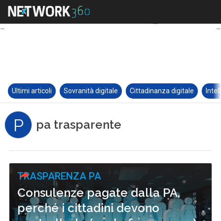
Ultimi articoli
Sovranità digitale
Cittadinanza digitale
Intel
P
pa trasparente
TRASPARENZA PA
Consulenze pagate dalla PA,
perché i cittadini devono