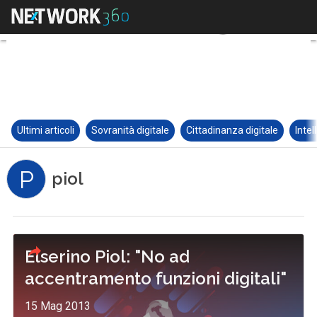
Ultimi articoli
Sovranità digitale
Cittadinanza digitale
Intel
P
piol
Elserino Piol: "No ad
accentramento funzioni digitali"
15 Mag 2013