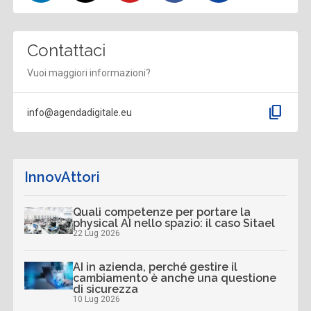
Contattaci
Vuoi maggiori informazioni?
content_copy
info@agendadigitale.eu
InnovAttori
Quali competenze per portare la
physical AI nello spazio: il caso Sitael
22 Lug 2026
AI in azienda, perché gestire il
cambiamento è anche una questione
di sicurezza
10 Lug 2026