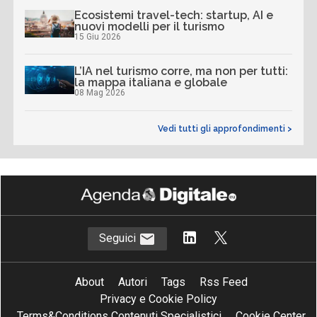
Ecosistemi travel-tech: startup, AI e
nuovi modelli per il turismo
15 Giu 2026
L’IA nel turismo corre, ma non per tutti:
la mappa italiana e globale
08 Mag 2026
Vedi tutti gli approfondimenti >
Seguici
About
Autori
Tags
Rss Feed
Privacy e Cookie Policy
Terms&Conditions Contenuti Specialistici
Cookie Center