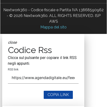
Nextwork360 - Codice fiscale e Partita IVA 13868590962
- © 2026 Nextwork360. ALL RIGHTS RESERVED. ISP
AWS
Mappa del sito
close
Codice Rss
Clicca sul pulsante per copiare il link RSS
negli appunti.
RSS link
COPIA LINK