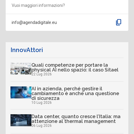
Vuoi maggiori informazioni?
content_copy
info@agendadigitale.eu
InnovAttori
Quali competenze per portare la
physical AI nello spazio: il caso Sitael
22 Lug 2026
AI in azienda, perché gestire il
cambiamento è anche una questione
di sicurezza
10 Lug 2026
Data center, quanto cresce l’Italia: ma
attenzione al thermal management
06 Lug 2026