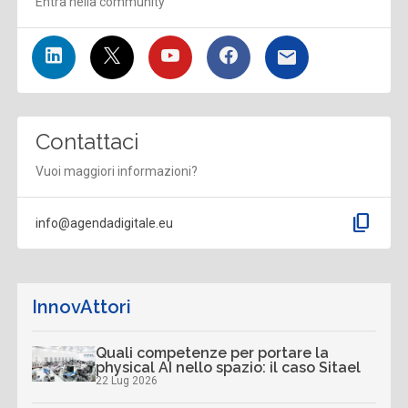
Entra nella community
Contattaci
Vuoi maggiori informazioni?
content_copy
info@agendadigitale.eu
InnovAttori
Quali competenze per portare la
physical AI nello spazio: il caso Sitael
22 Lug 2026