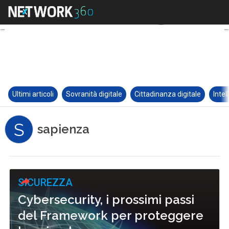
Ultimi articoli
Sovranità digitale
Cittadinanza digitale
Intel
S
sapienza
SICUREZZA
Cybersecurity, i prossimi passi
del Framework per proteggere