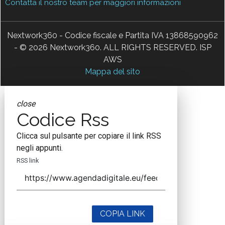
Contatta il nostro team per maggiori informazioni
Nextwork360 - Codice fiscale e Partita IVA 13868590962
- © 2026 Nextwork360. ALL RIGHTS RESERVED. ISP
AWS
Mappa del sito
close
Codice Rss
Clicca sul pulsante per copiare il link RSS
negli appunti.
RSS link
COPIA LINK