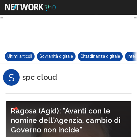
Ultimi articoli
Sovranità digitale
Cittadinanza digitale
Intel
S
spc cloud
Ragosa (Agid): "Avanti con le
nomine dell'Agenzia, cambio di
Governo non incide"