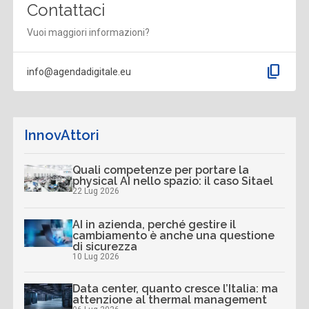
Contattaci
Vuoi maggiori informazioni?
content_copy
info@agendadigitale.eu
InnovAttori
Quali competenze per portare la
physical AI nello spazio: il caso Sitael
22 Lug 2026
AI in azienda, perché gestire il
cambiamento è anche una questione
di sicurezza
10 Lug 2026
Data center, quanto cresce l’Italia: ma
attenzione al thermal management