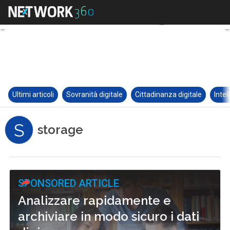
Ultimi articoli
Sovranità digitale
Cittadinanza digitale
Intel
S
storage
SPONSORED ARTICLE
Analizzare rapidamente e
archiviare in modo sicuro i dati