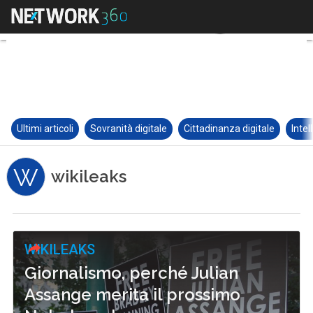
Ultimi articoli
Sovranità digitale
Cittadinanza digitale
Intel
W
wikileaks
WIKILEAKS
Giornalismo, perché Julian
Assange merita il prossimo