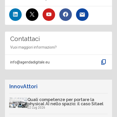
Contattaci
Vuoi maggiori informazioni?
content_copy
info@agendadigitale.eu
InnovAttori
Quali competenze per portare la
physical AI nello spazio: il caso Sitael
22 Lug 2026