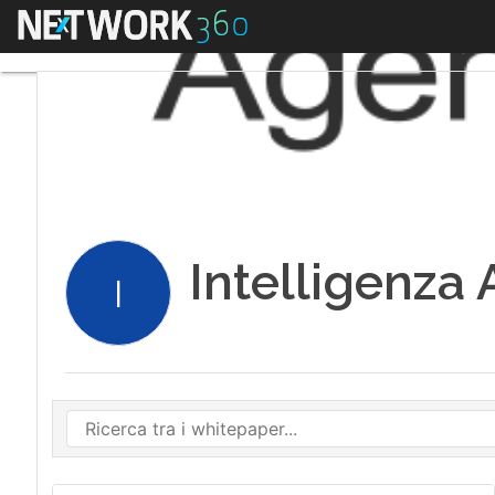
Menu
Intelligenza A
I