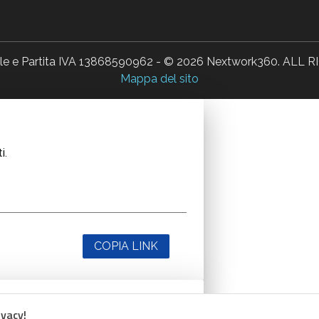
ale e Partita IVA 13868590962 - © 2026 Nextwork360. AL
Mappa del sito
i.
COPIA LINK
ivacy!