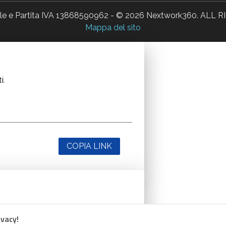
ale e Partita IVA 13868590962 - © 2026 Nextwork360. AL
Mappa del sito
i.
COPIA LINK
i.
ivacy!