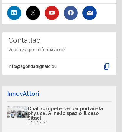
Contattaci
Vuoi maggiori informazioni?
content_copy
info@agendadigitale.eu
InnovAttori
Quali competenze per portare la
physical AI nello spazio: il caso
Sitael
22 Lug 2026