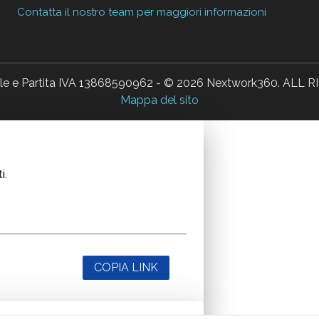
Contatta il nostro team per maggiori informazioni
ale e Partita IVA 13868590962 - © 2026 Nextwork360. AL
Mappa del sito
i.
COPIA LINK