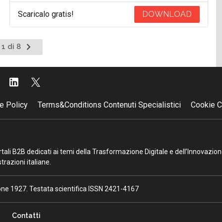
Scaricalo gratis!
DOWNLOAD
Pagina
 1 di 8
successiva
e Policy
Terms&Conditions Contenuti Specialistici
Cookie C
portali B2B dedicati ai temi della Trasformazione Digitale e dell’Innovazio
razioni italiane.
ione 1927. Testata scientifica ISSN 2421-4167
Contatti