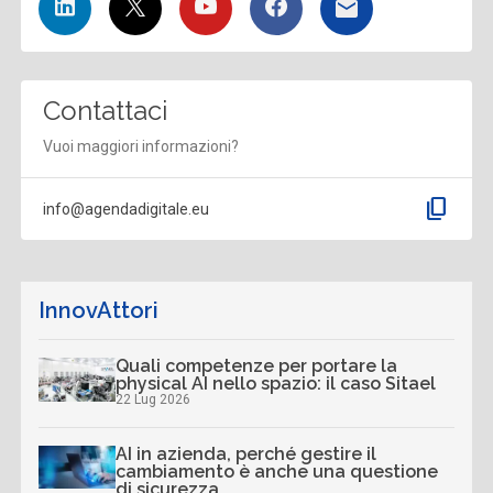
Contattaci
Vuoi maggiori informazioni?
content_copy
info@agendadigitale.eu
InnovAttori
Quali competenze per portare la
physical AI nello spazio: il caso Sitael
22 Lug 2026
AI in azienda, perché gestire il
cambiamento è anche una questione
di sicurezza