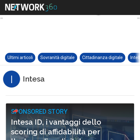
Ultimi articoli
Sovranità digitale
Cittadinanza digitale
Intel
I
Intesa
SPONSORED STORY
Intesa ID, i vantaggi dello
scoring di affidabilità per