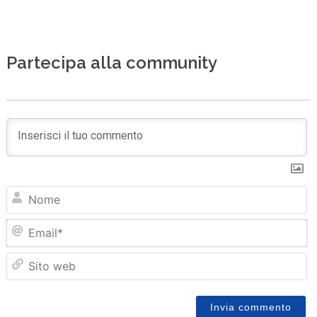
Partecipa alla community
N
Em
Sit
we