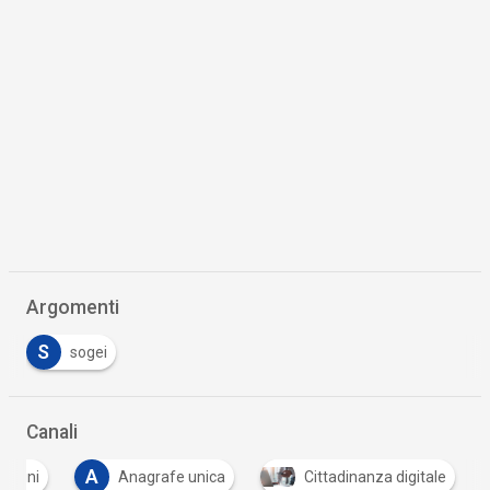
Argomenti
S
sogei
Canali
A
entini
Anagrafe unica
Cittadinanza digitale