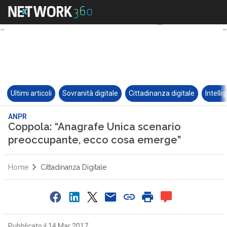
Ultimi articoli
Sovranità digitale
Cittadinanza digitale
Intelli
ANPR
Coppola: “Anagrafe Unica scenario
preoccupante, ecco cosa emerge”
Home
Cittadinanza Digitale
Pubblicato il 14 Mar 2017