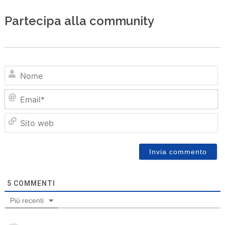
Partecipa alla community
N
Em
Sit
we
5
COMMENTI
Più recenti