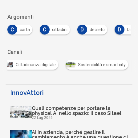
Argomenti
C
D
D
G
cittadini
decreto
Digitale
go
…
Canali
Cittadinanza digitale
Sostenibilità e smart city
…
InnovAttori
Quali competenze per portare la
physical AI nello spazio: il caso Sitael
22 Lug 2026
AI in azienda, perché gestire il
cambiamento è anche una questione di