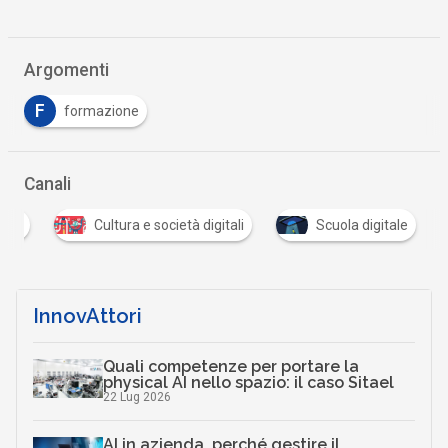
Argomenti
F
formazione
Canali
tale
Cultura e società digitali
Scuola digitale
InnovAttori
Quali competenze per portare la
physical AI nello spazio: il caso Sitael
22 Lug 2026
AI in azienda, perché gestire il