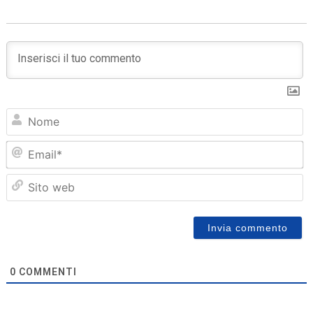
N
Em
Sit
we
0
COMMENTI