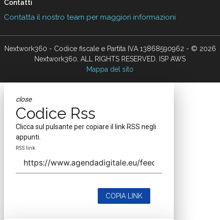
Contatti
Contatta il nostro team per maggiori informazioni
Nextwork360 - Codice fiscale e Partita IVA 13868590962 - © 2026
Nextwork360. ALL RIGHTS RESERVED. ISP AWS
Mappa del sito
close
Codice Rss
Clicca sul pulsante per copiare il link RSS negli
appunti.
RSS link
COPIA LINK