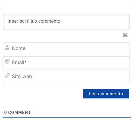
N
Em
Sit
we
0
COMMENTI