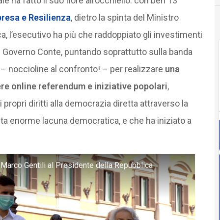
le ha fatto il suo fiore all’occhiello: con ben 13
presa e Resilienza
, dietro la spinta del Ministro
a, l’esecutivo ha più che raddoppiato gli investimenti
 dal Governo Conte, puntando soprattutto sulla banda
 – noccioline al confronto! – per realizzare
una
e online referendum e iniziative popolari
,
 propri diritti alla democrazia diretta attraverso la
sta enorme lacuna democratica, e che ha iniziato a
Marco Gentili al Presidente della Repubblica