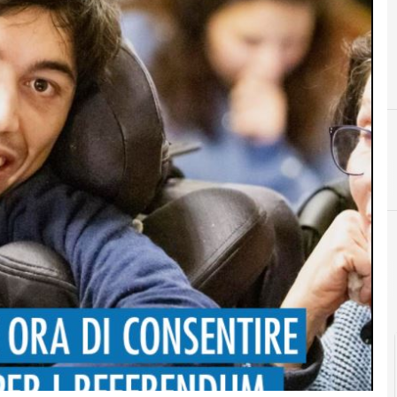
B
banda larga