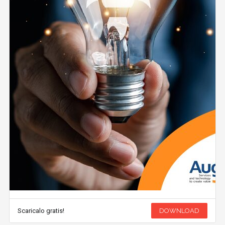
Scaricalo gratis!
DOWNLOAD