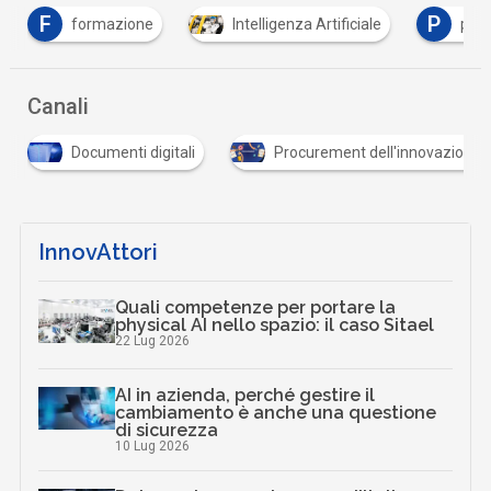
F
P
formazione
Intelligenza Artificiale
pro
Canali
Documenti digitali
Procurement dell'innovazione
InnovAttori
Quali competenze per portare la
physical AI nello spazio: il caso Sitael
22 Lug 2026
AI in azienda, perché gestire il
cambiamento è anche una questione
di sicurezza
10 Lug 2026