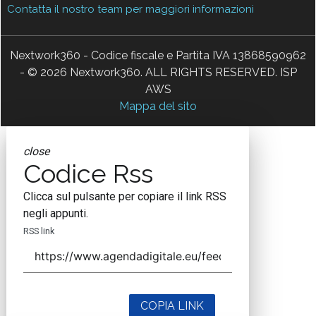
Contatta il nostro team per maggiori informazioni
Nextwork360 - Codice fiscale e Partita IVA 13868590962
- © 2026 Nextwork360. ALL RIGHTS RESERVED. ISP
AWS
Mappa del sito
close
Codice Rss
Clicca sul pulsante per copiare il link RSS
negli appunti.
RSS link
COPIA LINK