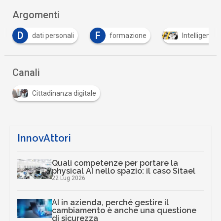
Argomenti
D
F
dati personali
formazione
Intelligenza 
Canali
Cittadinanza digitale
InnovAttori
Quali competenze per portare la
physical AI nello spazio: il caso Sitael
22 Lug 2026
AI in azienda, perché gestire il
cambiamento è anche una questione
di sicurezza