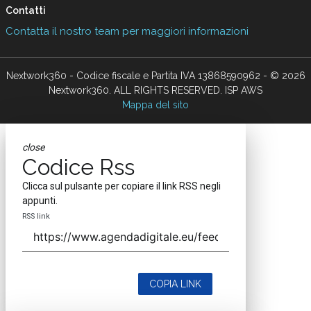
Contatti
Contatta il nostro team per maggiori informazioni
Nextwork360 - Codice fiscale e Partita IVA 13868590962 - © 2026
Nextwork360. ALL RIGHTS RESERVED. ISP AWS
Mappa del sito
close
Codice Rss
Clicca sul pulsante per copiare il link RSS negli
appunti.
RSS link
COPIA LINK