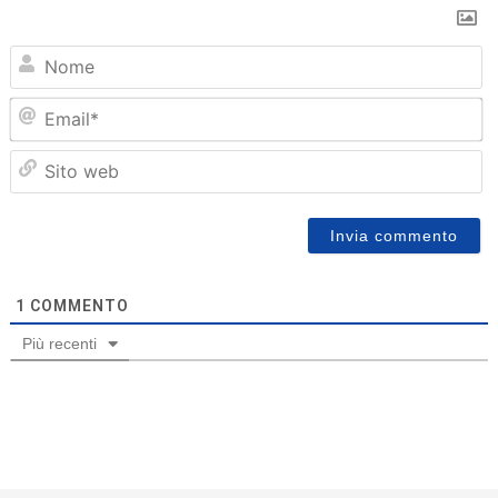
N
Em
Sit
we
1
COMMENTO
Più recenti