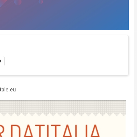
A
agende digitali
i
tale.eu