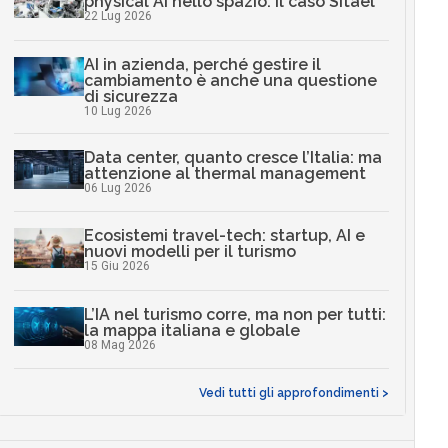
physical AI nello spazio: il caso Sitael
22 Lug 2026
AI in azienda, perché gestire il
cambiamento è anche una questione
di sicurezza
10 Lug 2026
Data center, quanto cresce l’Italia: ma
attenzione al thermal management
06 Lug 2026
Ecosistemi travel-tech: startup, AI e
nuovi modelli per il turismo
15 Giu 2026
L’IA nel turismo corre, ma non per tutti:
la mappa italiana e globale
08 Mag 2026
Vedi tutti gli approfondimenti >