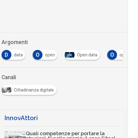
Argomenti
D
O
O
data
open
Open data
open gov
Canali
Cittadinanza digitale
InnovAttori
Quali competenze per portare la