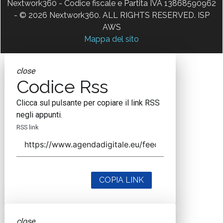
Nextwork360 - Codice fiscale e Partita IVA 13868590962
- © 2026 Nextwork360. ALL RIGHTS RESERVED. ISP
AWS
Mappa del sito
close
Codice Rss
Clicca sul pulsante per copiare il link RSS
negli appunti.
RSS link
COPIA LINK
close