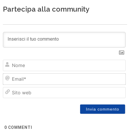
Partecipa alla community
N
Em
Si
w
0
COMMENTI