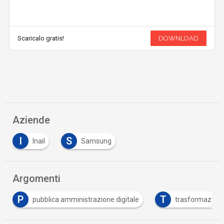
Scaricalo gratis!
DOWNLOAD
Aziende
I
S
Inail
Samsung
Argomenti
T
gitale
trasformazione digitale
Tutto su Inail