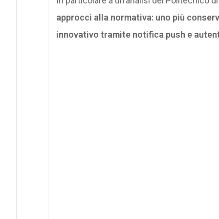
In particolare a un’analisi del Politecnico d
approcci alla normativa: uno più conserv
innovativo tramite notifica push e auten