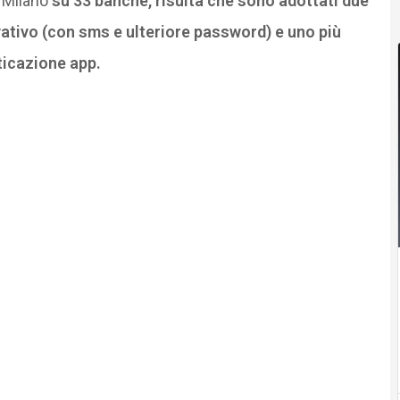
i Milano
su 33 banche, risulta che sono adottati due
ativo (con sms e ulteriore password) e uno più
ticazione app.