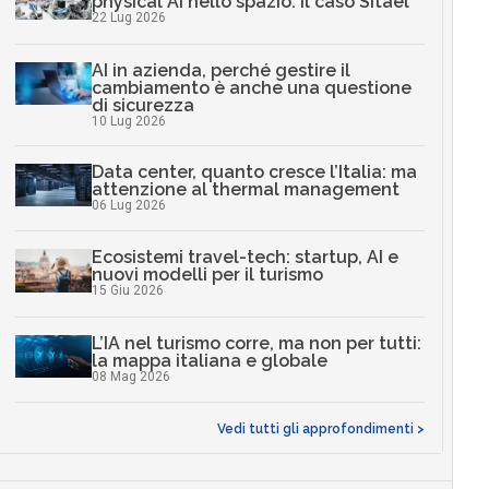
physical AI nello spazio: il caso Sitael
22 Lug 2026
AI in azienda, perché gestire il
cambiamento è anche una questione
di sicurezza
10 Lug 2026
Data center, quanto cresce l’Italia: ma
attenzione al thermal management
06 Lug 2026
Ecosistemi travel-tech: startup, AI e
nuovi modelli per il turismo
15 Giu 2026
L’IA nel turismo corre, ma non per tutti:
la mappa italiana e globale
08 Mag 2026
Vedi tutti gli approfondimenti >