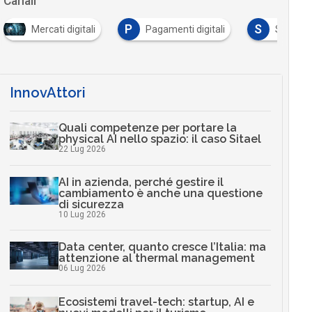
Canali
P
S
Mercati digitali
Pagamenti digitali
Sicurezz
InnovAttori
Quali competenze per portare la
physical AI nello spazio: il caso Sitael
22 Lug 2026
AI in azienda, perché gestire il
cambiamento è anche una questione
di sicurezza
10 Lug 2026
Data center, quanto cresce l’Italia: ma
attenzione al thermal management
06 Lug 2026
Ecosistemi travel-tech: startup, AI e