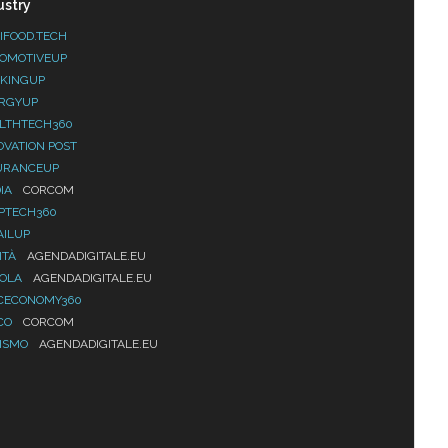
ustry
IFOOD.TECH
OMOTIVEUP
KINGUP
RGYUP
LTHTECH360
OVATION POST
URANCEUP
IA
CORCOM
PTECH360
AILUP
ITÀ
AGENDADIGITALE.EU
UOLA
AGENDADIGITALE.EU
CECONOMY360
CO
CORCOM
ISMO
AGENDADIGITALE.EU