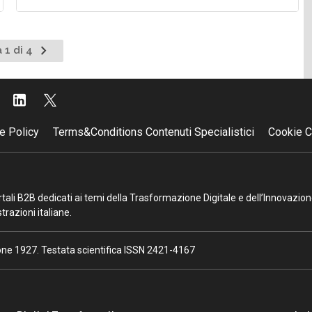
Pagina
 1 di 4
successiva
e Policy
Terms&Conditions Contenuti Specialistici
Cookie C
portali B2B dedicati ai temi della Trasformazione Digitale e dell’Innovazio
razioni italiane.
ione 1927. Testata scientifica ISSN 2421-4167