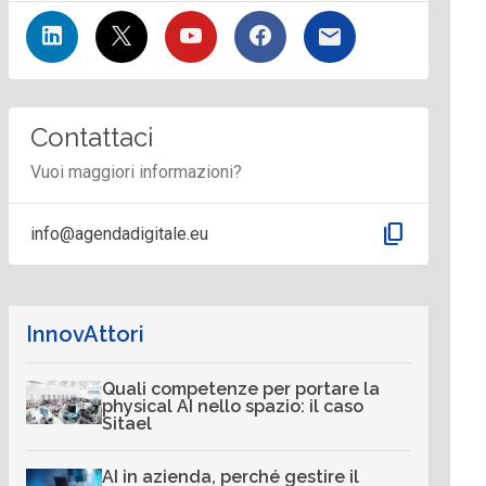
Contattaci
Vuoi maggiori informazioni?
content_copy
info@agendadigitale.eu
InnovAttori
Quali competenze per portare la
physical AI nello spazio: il caso
Sitael
AI in azienda, perché gestire il