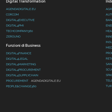
Digital Transformation
Ind
AGENDADIGITALE.EU
AGR
CORCOM
AUT
DIGITAL4EXECUTIVE
BAN
DIGITAL4PMI
ENE
TECHCOMPANY360
HEA
ZEROUNO
INN
INS
Funzioni di Business
MED
PRO
DIGITAL4FINANCE
RET
DIGITAL4LEGAL
SAN
DIGITAL4MARKETING
SC
DIGITAL4PROCUREMENT
SPA
DIGITAL4SUPPLYCHAIN
TEL
PROCUREMENT
AGENDADIGITALE.EU
TUR
PEOPLE&CHANGE360