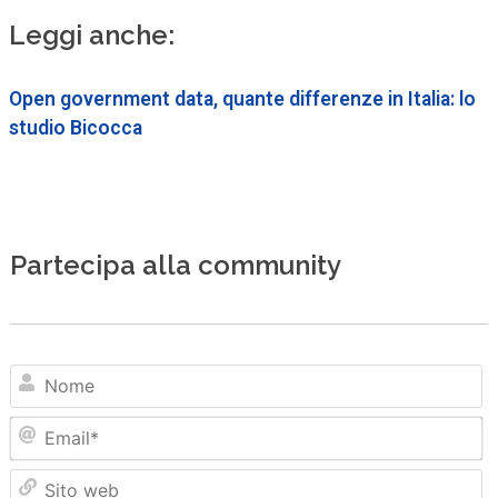
Leggi anche:
Open government data, quante differenze in Italia: lo
studio Bicocca
Partecipa alla community
N
Em
Sit
we