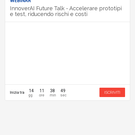
WEBINAR
InnoverAI Future Talk - Accelerare prototipi
e test, riducendo rischi e costi
14
11
38
49
Inizia tra
ISCRIVITI