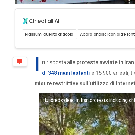
Chiedi all'AI
Riassumi questo articolo
Approfondisci con altre font
I
n risposta alle
proteste avviate in Ira
di 348 manifestanti
e 15.900 arresti, tr
misure restrittive sull’utilizzo di Interne
Hundreds dead in Iran protests including c