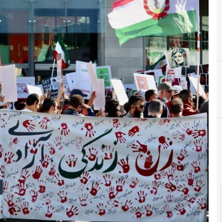
B
banda larga