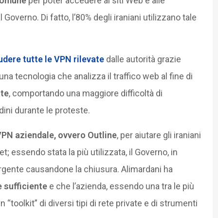
 comune
per poter accedere ai siti Web e alle
overno. Di fatto, l’80% degli iraniani utilizzano tale
iudere tutte le VPN rilevate
dalle autorità grazie
una tecnologia che analizza il traffico web al fine di
ate
, comportando una maggiore difficoltà di
ini durante le proteste.
PN aziendale, ovvero Outline
, per aiutare gli iraniani
; essendo stata la più utilizzata, il Governo, in
sorgente causandone la chiusura. Alimardani ha
 sufficiente
e che l’azienda, essendo una tra le più
oolkit” di diversi tipi di rete private e di strumenti