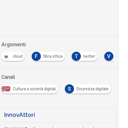
Argomenti
F
T
V
cloud
fibra ottica
twitter
vpn
Canali
S
Cultura e società digitali
Sicurezza digitale
InnovAttori