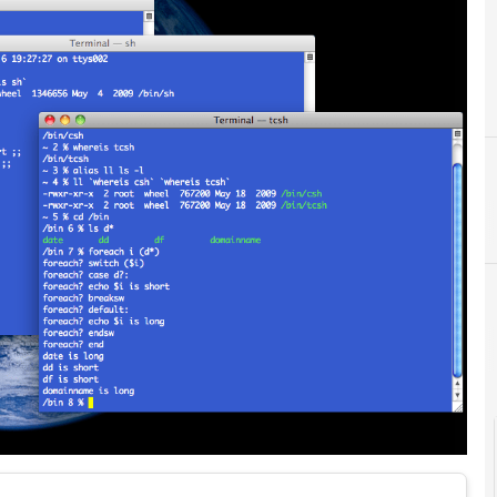
#
C
#IntelligenzaArtificiale
Cultura e società di