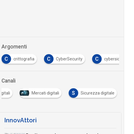
Argomenti
C
C
crittografia
CyberSecurity
cybersicurezza
Canali
S
gitali
Mercati digitali
Sicurezza digitale
InnovAttori