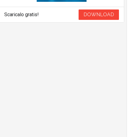
Scaricalo gratis!
DOWNLOAD