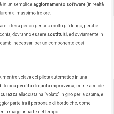
rà in un semplice
aggiornamento software
(in realtà
durerà al massimo tre ore.
tare a terra per un periodo molto più lungo, perché
vecchia, dovranno essere
sostituiti
, ed ovviamente in
icambi necessari per un componente così
0
, mentre volava col pilota automatico in una
ubito una
perdita di quota improvvisa
; come accade
sicurezza
allacciata ha “volato” in giro per la cabina, e
ggior parte tra il personale di bordo che, come
er la maggior parte del tempo.