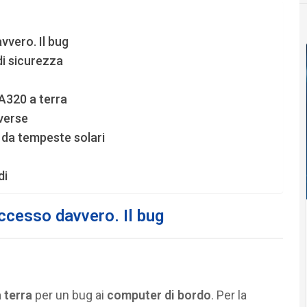
vvero. Il bug
 di sicurezza
 A320 a terra
iverse
” da tempeste solari
di
ccesso davvero. Il bug
 terra
per un bug ai
computer di bordo
. Per la