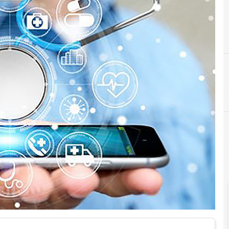
B
big data
Cultura e società digitali