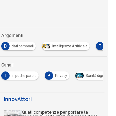
Argomenti
D
T
dati personali
Intelligenza Artificiale
Tutto
Canali
I
P
In poche parole
Privacy
Sanità digitale
InnovAttori
Quali competenze per portare la