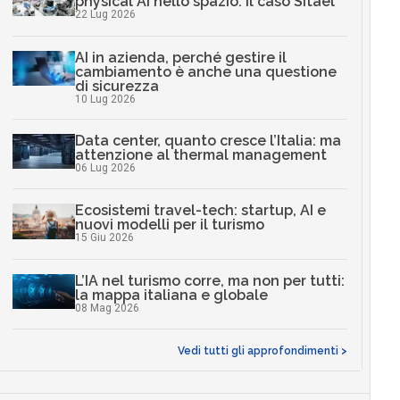
physical AI nello spazio: il caso Sitael
22 Lug 2026
AI in azienda, perché gestire il
cambiamento è anche una questione
di sicurezza
10 Lug 2026
Data center, quanto cresce l’Italia: ma
attenzione al thermal management
06 Lug 2026
Ecosistemi travel-tech: startup, AI e
nuovi modelli per il turismo
15 Giu 2026
L’IA nel turismo corre, ma non per tutti:
la mappa italiana e globale
08 Mag 2026
Vedi tutti gli approfondimenti >