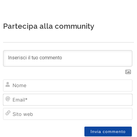
Partecipa alla community
N
Em
Si
w