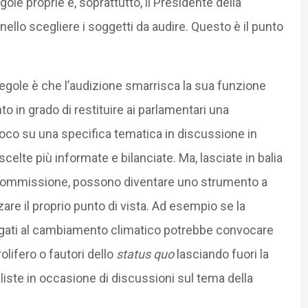
e proprie e, soprattutto, il Presidente della
llo scegliere i soggetti da audire. Questo è il punto
egole è che l’audizione smarrisca la sua funzione
 in grado di restituire ai parlamentari una
n gioco su una specifica tematica in discussione in
celte più informate e bilanciate. Ma, lasciate in balia
a Commissione, possono diventare uno strumento a
re il proprio punto di vista. Ad esempio se la
egati al cambiamento climatico potrebbe convocare
olifero o fautori dello
status quo
lasciando fuori la
iste in occasione di discussioni sul tema della