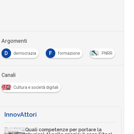
Argomenti
D
F
democrazia
formazione
PNRR
Canali
Cultura e società digitali
InnovAttori
Quali competenze per portare la