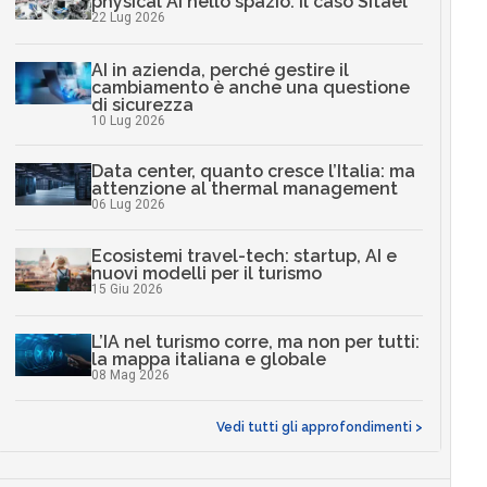
physical AI nello spazio: il caso Sitael
22 Lug 2026
AI in azienda, perché gestire il
cambiamento è anche una questione
di sicurezza
10 Lug 2026
Data center, quanto cresce l’Italia: ma
attenzione al thermal management
06 Lug 2026
Ecosistemi travel-tech: startup, AI e
nuovi modelli per il turismo
15 Giu 2026
L’IA nel turismo corre, ma non per tutti:
la mappa italiana e globale
08 Mag 2026
Vedi tutti gli approfondimenti >