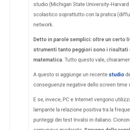
studio (Michigan State University-Harvard U
scolastico soprattutto con la pratica (diffu
network.
Detto in parole semplici: oltre un certo l
strumenti tanto peggiori sono i risultati o
matematica
. Tutto questo vale, chiarame
A questo si aggiunge un recente
studio
de
conseguenze negative dello screen time s
E se, invece, PC e Internet vengono utiliz
lampante la relazione positiva tra la freque
punteggi dei test Invalsi in italiano. Cion
comunque moderato.
Servono delle rego