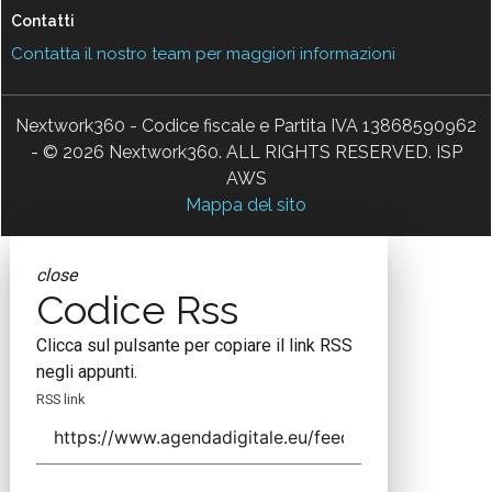
Contatti
Contatta il nostro team per maggiori informazioni
Nextwork360 - Codice fiscale e Partita IVA 13868590962
- © 2026 Nextwork360. ALL RIGHTS RESERVED. ISP
AWS
Mappa del sito
close
Codice Rss
Clicca sul pulsante per copiare il link RSS
negli appunti.
RSS link