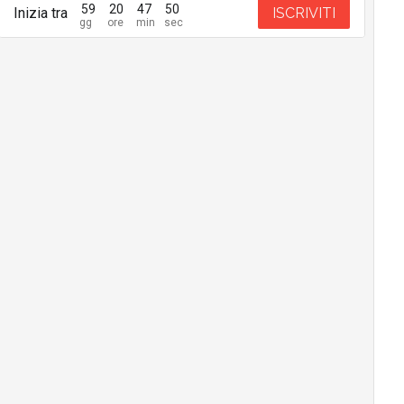
59
20
47
48
Inizia tra
ISCRIVITI