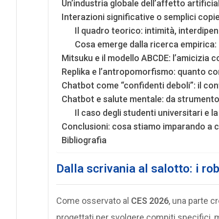
Un’industria globale dell’affetto artificia
Interazioni significative o semplici copi
Il quadro teorico: intimità, interdip
Cosa emerge dalla ricerca empirica: be
Mitsuku e il modello ABCDE: l’amicizia co
Replika e l’antropomorfismo: quanto c
Chatbot come “confidenti deboli”: il con
Chatbot e salute mentale: da strumento 
Il caso degli studenti universitari e l
Conclusioni: cosa stiamo imparando a 
Bibliografia
Dalla scrivania al salotto: i ro
Come osservato al
CES 2026
, una parte c
progettati per svolgere compiti specifici,