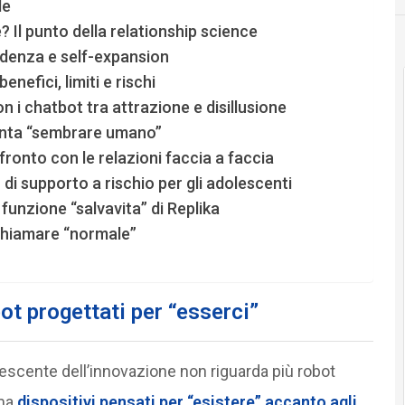
le
e? Il punto della relationship science
endenza e self-expansion
nefici, limiti e rischi
n i chatbot tra attrazione e disillusione
onta “sembrare umano”
fronto con le relazioni faccia a faccia
di supporto a rischio per gli adolescenti
a funzione “salvavita” di Replika
chiamare “normale”
bot progettati per “esserci”
rescente dell’innovazione non riguarda più robot
 ma
dispositivi pensati per “esistere” accanto agli