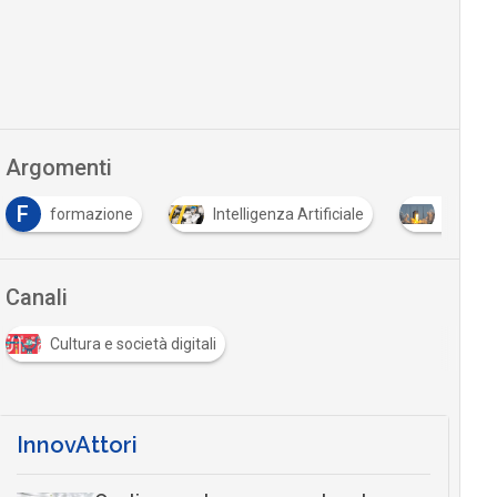
Argomenti
F
formazione
Intelligenza Artificiale
Space 
Canali
Cultura e società digitali
InnovAttori