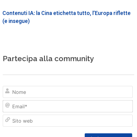
Contenuti IA: la Cina etichetta tutto, l’Europa riflette
(e insegue)
Partecipa alla community
N
Em
Sit
we