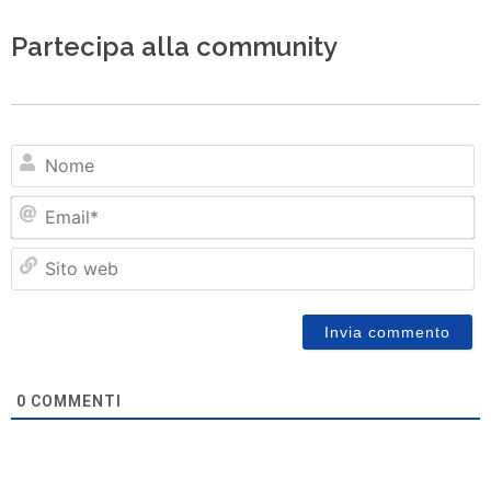
Partecipa alla community
N
Em
Si
w
0
COMMENTI