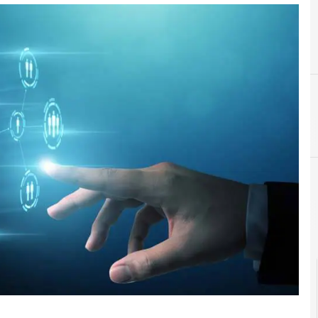
cloud
C
competenze digitali