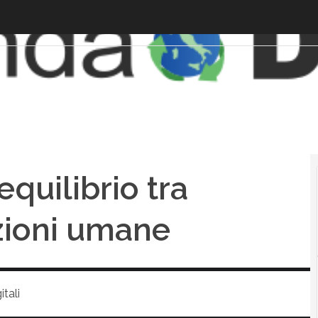
equilibrio tra
zioni umane
tali