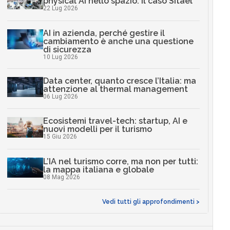
physical AI nello spazio: il caso Sitael
22 Lug 2026
AI in azienda, perché gestire il
cambiamento è anche una questione
di sicurezza
10 Lug 2026
Data center, quanto cresce l’Italia: ma
attenzione al thermal management
06 Lug 2026
Ecosistemi travel-tech: startup, AI e
nuovi modelli per il turismo
15 Giu 2026
L’IA nel turismo corre, ma non per tutti:
la mappa italiana e globale
08 Mag 2026
Vedi tutti gli approfondimenti >