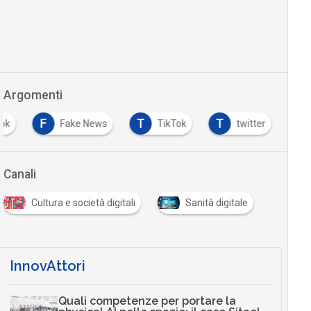
Argomenti
F
T
T
ok
Fake News
TikTok
twitter
Canali
Cultura e società digitali
Sanità digitale
InnovAttori
Quali competenze per portare la