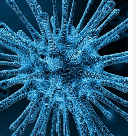
F
facebo