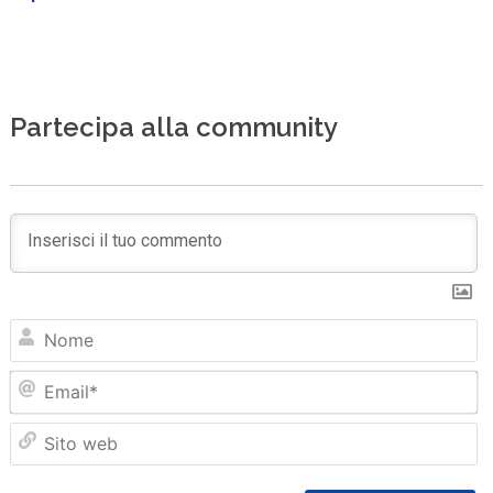
Partecipa alla community
N
Em
Sit
we