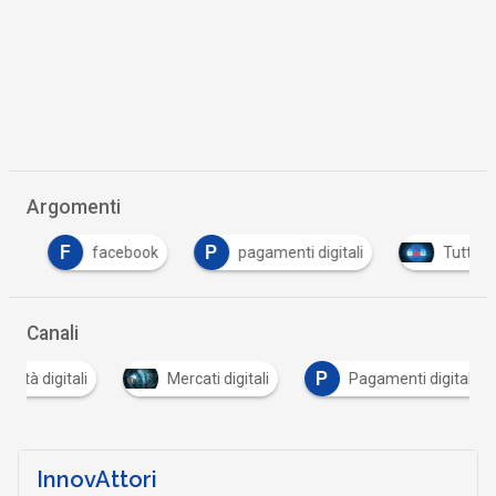
Argomenti
F
P
facebook
pagamenti digitali
Tutto su C
Canali
P
tà digitali
Mercati digitali
Pagamenti digitali
InnovAttori