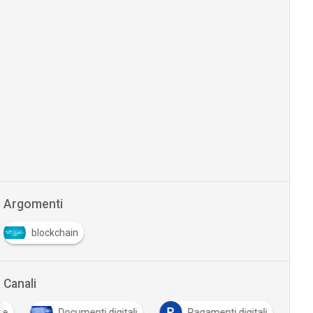
Argomenti
blockchain
Canali
P
le
Documenti digitali
Pagamenti digitali