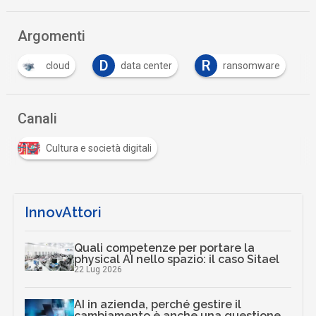
Argomenti
D
R
cloud
data center
ransomware
Canali
Cultura e società digitali
InnovAttori
Quali competenze per portare la
physical AI nello spazio: il caso Sitael
22 Lug 2026
AI in azienda, perché gestire il
cambiamento è anche una questione